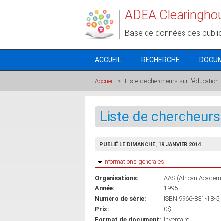
Aller au contenu principal
ADEA Clearingho
Base de données des publi
ACCUEIL
RECHERCHE
DOCU
Accueil
>
Liste de chercheurs sur l'éducation
Liste de chercheurs
PUBLIÉ LE DIMANCHE, 19 JANVIER 2014
Masquer
Informations générales
Organisations:
AAS (African Academy
Année:
1995
Numéro de série:
ISBN:9966-831-18-5,
Prix:
0$
Format de document:
Inventaire