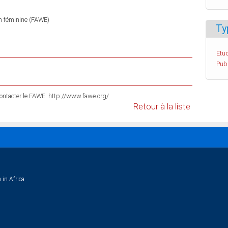
on féminine (FAWE)
Ty
Etud
Pub
 contacter le FAWE: http://www.fawe.org/
Retour à la liste
 in Africa