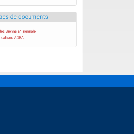
pes de documents
es Biennale/Triennale
lications ADEA