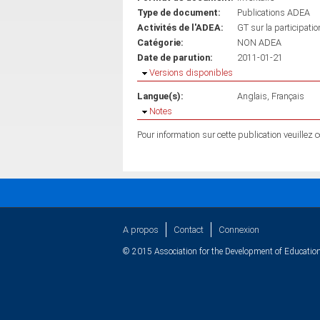
Type de document:
Publications ADEA
Activités de l'ADEA:
GT sur la participati
Catégorie:
NON ADEA
Date de parution:
2011-01-21
Masquer
Versions disponibles
Langue(s):
Anglais
Français
Masquer
Notes
Pour information sur cette publication veuillez
A propos
Contact
Connexion
© 2015 Association for the Development of Education