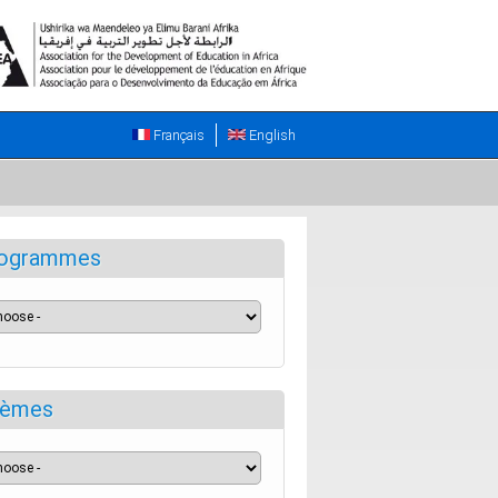
Français
English
ogrammes
èmes