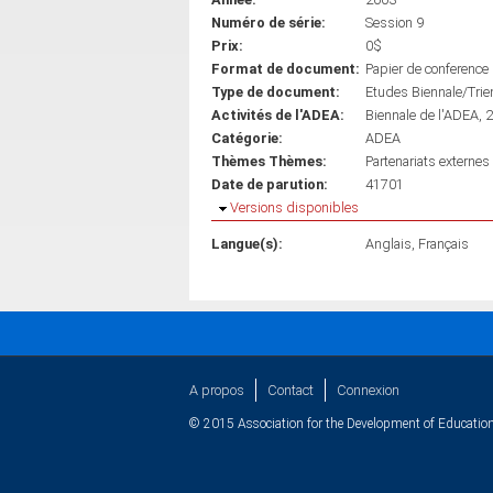
Numéro de série:
Session 9
Prix:
0$
Format de document:
Papier de conference
Type de document:
Etudes Biennale/Trie
Activités de l'ADEA:
Biennale de l'ADEA, 
Catégorie:
ADEA
Thèmes Thèmes:
Partenariats externe
Date de parution:
41701
Masquer
Versions disponibles
Langue(s):
Anglais
Français
A propos
Contact
Connexion
© 2015 Association for the Development of Education