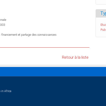
Ty
nnale
2003
Etud
Pub
s : financement et partage des connaissances
Retour à la liste
 in Africa