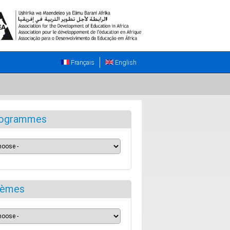
Français
English
ogrammes
èmes