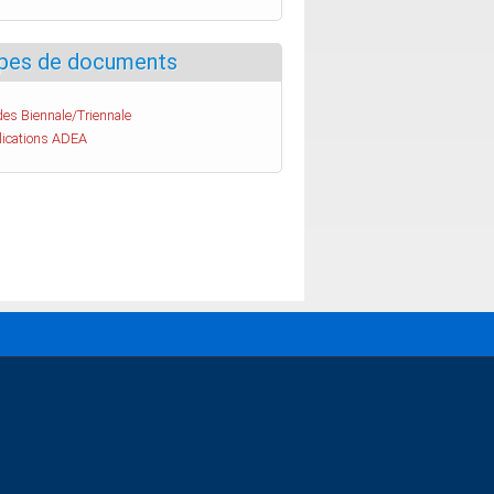
pes de documents
es Biennale/Triennale
lications ADEA