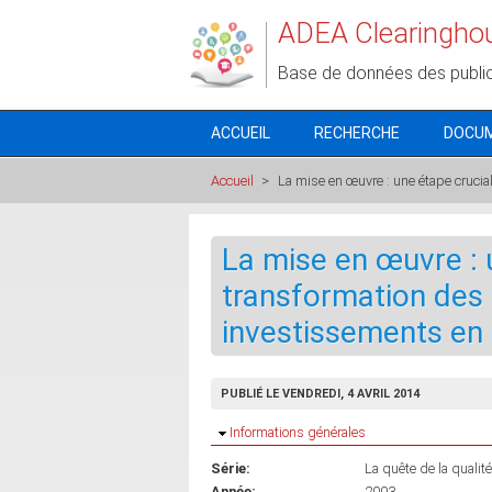
Aller au contenu principal
ADEA Clearingho
Base de données des publi
ACCUEIL
RECHERCHE
DOCU
Accueil
>
La mise en œuvre : une étape crucia
La mise en œuvre : 
transformation des 
investissements en 
PUBLIÉ LE VENDREDI, 4 AVRIL 2014
Masquer
Informations générales
Série:
La quête de la qualité
Année:
2003