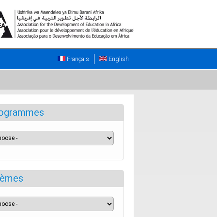
Français
English
ogrammes
èmes