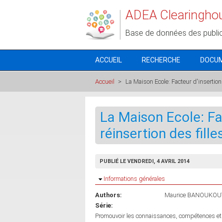
Aller au contenu principal
ADEA Clearingho
Base de données des publi
ACCUEIL
RECHERCHE
DOCU
Accueil
>
La Maison Ecole: Facteur d'insertion 
La Maison Ecole: Fac
réinsertion des fill
PUBLIÉ LE VENDREDI, 4 AVRIL 2014
Masquer
Informations générales
Authors:
Maurice BANOUKOU
Série:
Promouvoir les connaissances, compétences et q