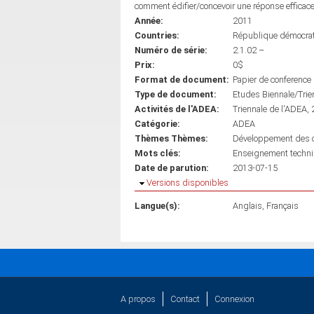
comment édifier/concevoir une réponse efficac
Année:
2011
Countries:
République démocra
Numéro de série:
2.1.02 –
Prix:
0$
Format de document:
Papier de conference
Type de document:
Etudes Biennale/Trie
Activités de l'ADEA:
Triennale de l'ADEA,
Catégorie:
ADEA
Thèmes Thèmes:
Développement des co
Mots clés:
Enseignement techn
Date de parution:
2013-07-15
Masquer
Versions disponibles
Langue(s):
Anglais
Français
A propos
Contact
Connexion