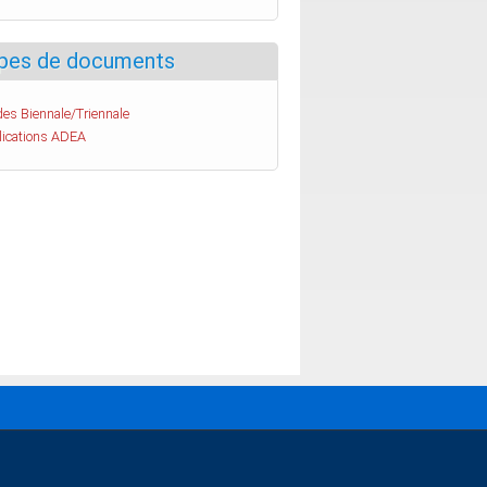
pes de documents
es Biennale/Triennale
lications ADEA