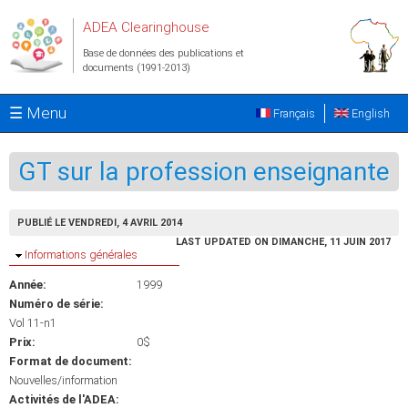
Aller au contenu principal
ADEA Clearinghouse
Base de données des publications et
documents (1991-2013)
☰ Menu
Français
English
GT sur la profession enseignante
PUBLIÉ LE VENDREDI, 4 AVRIL 2014
LAST UPDATED ON DIMANCHE, 11 JUIN 2017
Masquer
Informations générales
Année:
1999
Numéro de série:
Vol 11-n1
Prix:
0$
Format de document:
Nouvelles/information
Activités de l'ADEA: