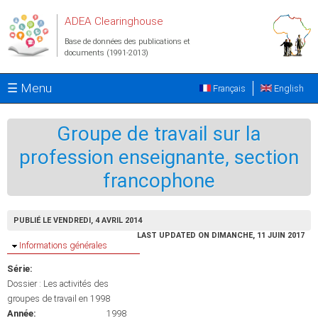
Aller au contenu principal
ADEA Clearinghouse
Base de données des publications et
documents (1991-2013)
☰ Menu
Français
English
Groupe de travail sur la
profession enseignante, section
francophone
PUBLIÉ LE VENDREDI, 4 AVRIL 2014
LAST UPDATED ON DIMANCHE, 11 JUIN 2017
Masquer
Informations générales
Série:
Dossier : Les activités des
groupes de travail en 1998
Année:
1998