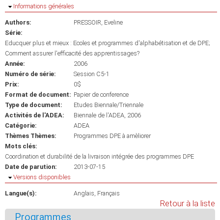
Masquer
Informations générales
Authors:
PRESSOIR, Eveline
Série:
Educquer plus et mieux : Ecoles et programmes d'alphabétisation et de DPE;
Comment assurer l'efficacité des apprentissages?
Année:
2006
Numéro de série:
Session C5-1
Prix:
0$
Format de document:
Papier de conference
Type de document:
Etudes Biennale/Triennale
Activités de l'ADEA:
Biennale de l'ADEA, 2006
Catégorie:
ADEA
Thèmes Thèmes:
Programmes DPE à amèliorer
Mots clés:
Coordination et durabilité de la livraison intégrée des programmes DPE
Date de parution:
2013-07-15
Masquer
Versions disponibles
Langue(s):
Anglais
Français
Retour à la liste
Programmes