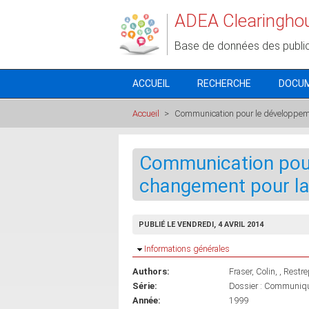
Aller au contenu principal
ADEA Clearingho
Base de données des publi
ACCUEIL
RECHERCHE
DOCU
Accueil
>
Communication pour le développeme
Communication pour
changement pour la
PUBLIÉ LE VENDREDI, 4 AVRIL 2014
Masquer
Informations générales
Authors:
Fraser, Colin
, Restre
Série:
Dossier : Communique
Année:
1999