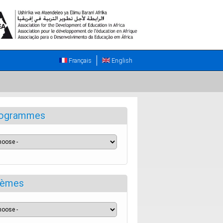
Français
English
ogrammes
èmes