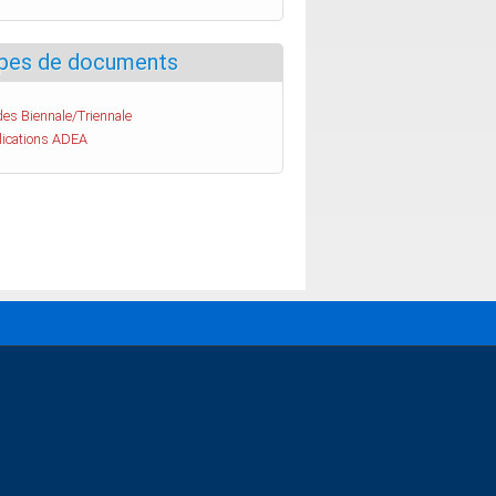
pes de documents
es Biennale/Triennale
lications ADEA