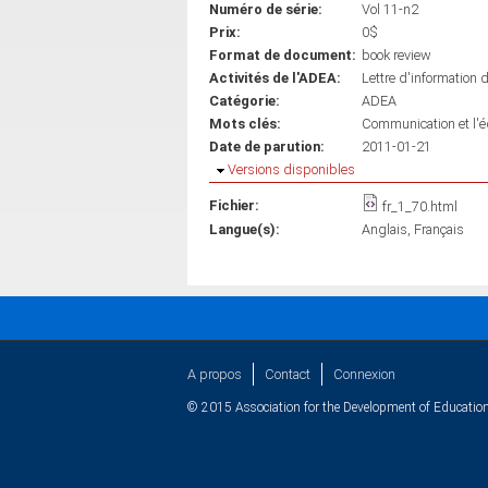
Numéro de série:
Vol 11-n2
Prix:
0$
Format de document:
book review
Activités de l'ADEA:
Lettre d'information 
Catégorie:
ADEA
Mots clés:
Communication et l'é
Date de parution:
2011-01-21
Masquer
Versions disponibles
Fichier:
fr_1_70.html
Langue(s):
Anglais
Français
A propos
Contact
Connexion
© 2015 Association for the Development of Education