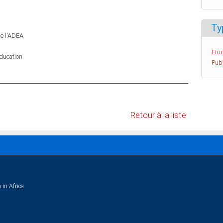
Ty
de l'ADEA
Etud
ducation
Pub
Retour à la liste
 in Africa