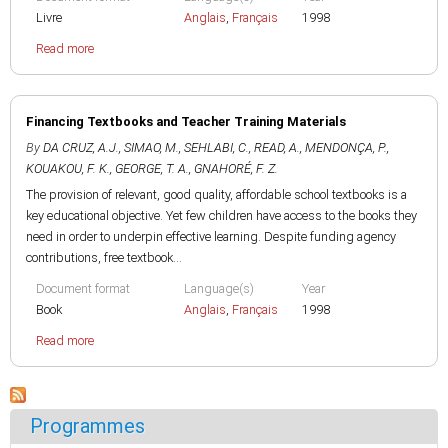
Livre
Anglais
,
Français
1998
Read more
Financing Textbooks and Teacher Training Materials
By
DA CRUZ, A.J.
,
SIMAO, M.
,
SEHLABI, C.
,
READ, A.
,
MENDONÇA, P.
,
KOUAKOU, F. K.
,
GEORGE, T. A.
,
GNAHORÉ, F. Z.
The provision of relevant, good quality, affordable school textbooks is a
key educational objective. Yet few children have access to the books they
need in order to underpin effective learning. Despite funding agency
contributions, free textbook...
Document format
Language(s)
Year
Book
Anglais
,
Français
1998
Read more
Programmes