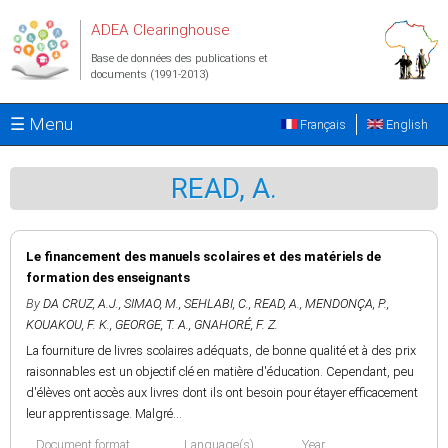
Aller au contenu principal
ADEA Clearinghouse
Base de données des publications et
documents (1991-2013)
☰ Menu
Français
English
READ, A.
Le financement des manuels scolaires et des matériels de
formation des enseignants
By
DA CRUZ, A.J.
,
SIMAO, M.
,
SEHLABI, C.
,
READ, A.
,
MENDONÇA, P.
,
KOUAKOU, F. K.
,
GEORGE, T. A.
,
GNAHORÉ, F. Z.
La fourniture de livres scolaires adéquats, de bonne qualité et à des prix
raisonnables est un objectif clé en matière d'éducation. Cependant, peu
d'élèves ont accès aux livres dont ils ont besoin pour étayer efficacement
leur apprentissage. Malgré...
Document format
Language(s)
Year