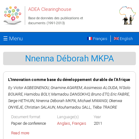
Aller au contenu principal
ADEA Clearinghouse
Base de données des publications et
documents (1991-2013)
☰ Menu
Français
English
Nnenna Déborah MKPA
L'Innovation comme base du développement durable de l'Afrique
By
Victor AGBEGNENOU
,
Gnamine AGAREM
,
Assimesso ALOUDA
,
N'Golo
BOUARE
,
Hamidou BOLY
,
Mamadou DANSOKHO
,
Bruno ETO
,
Eric FABRE
,
Serge HETHUIN
,
Nnenna Déborah MKPA
,
Michael MWANGI
,
Okenwa
ONYIEJE
,
Christian SALAUN
,
Mouhamadou SALL
,
Tiéba TRAORE
Document format
Language(s)
Year
Papier de conference
Anglais
,
Français
2011
Read more