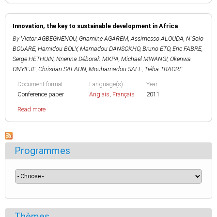
Innovation, the key to sustainable development in Africa
By
Victor AGBEGNENOU
,
Gnamine AGAREM
,
Assimesso ALOUDA
,
N'Golo
BOUARE
,
Hamidou BOLY
,
Mamadou DANSOKHO
,
Bruno ETO
,
Eric FABRE
,
Serge HETHUIN
,
Nnenna Déborah MKPA
,
Michael MWANGI
,
Okenwa
ONYIEJE
,
Christian SALAUN
,
Mouhamadou SALL
,
Tiéba TRAORE
Document format
Language(s)
Year
Conference paper
Anglais
,
Français
2011
Read more
Programmes
Thèmes