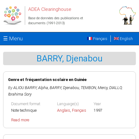
Aller au contenu principal
ADEA Clearinghouse
Base de données des publications et
documents (1991-2013)
☰ Menu
Français
English
BARRY, Djenabou
Genre et fréquentation scolaire en Guinée
By
ALIOU BARRY, Alpha
,
BARRY, Djenabou
,
TEMBON, Mercy
,
DIALLO,
Ibrahima Sory
Document format
Language(s)
Year
Note technique
Anglais
,
Français
1997
Read more