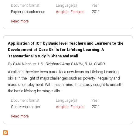
Document format
Language(s)
Year
Papier de conference
Anglais
,
Français
2011
Read more
Application of ICT by Basic level Teachers and Learners to the
Development of Core Skills for Lifelong Learning: A
Transnational Study in Ghana and Mali
By
BAKU,Joshua J. K.
,
Dzigbordi Ama BANINI
,
B. M. GUIDO
A call has therefore been made for a new focus on Lifelong Learning
skills in the light of major challenges such as poverty, inequality and
mass unemployment. With this in mind, this study sought to unearth
the basic lifelong learning skills...
Document format
Language(s)
Year
Conference paper
Anglais
,
Français
2011
Read more