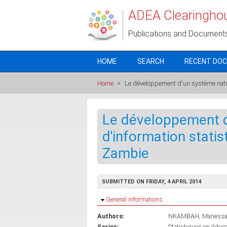
Skip to main content
ADEA Clearingho
Publications and Document
HOME
SEARCH
RECENT DO
Home
>
Le développement d'un système nation
Le développement d
d'information statis
Zambie
SUBMITTED ON FRIDAY, 4 APRIL 2014
Hide
General informations
Authors:
NKAMBAH, Maness
Series:
Statistiques en éduca