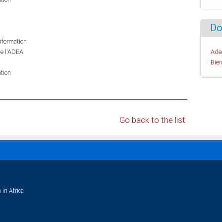
Do
information
de l'ADEA
Ade
Bien
tion
Go back to the list
 in Africa