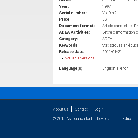
Year:
1997
Serial number:
Vol 9-n2
Price:
0$
Document format:
Article dans lettre d'
ADEA Activities:
Lettre d'information 
Category:
ADEA
Keywords:
Statistiques en éduca
Release date:
2011-01-21
Hide
Available versions
Language(s):
English
French
About us
Contact
Login
© 2015 Association for the Development of Education