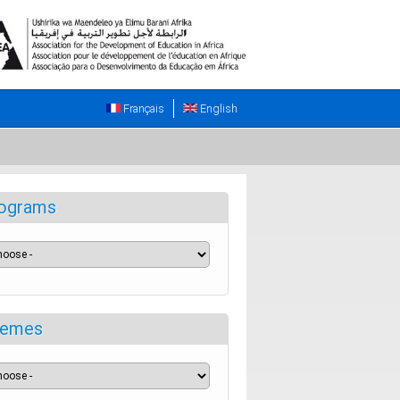
Français
English
ograms
emes