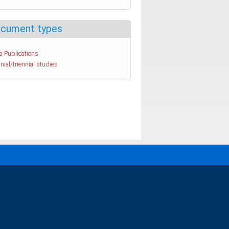
cument types
a Publications
nial/triennial studies