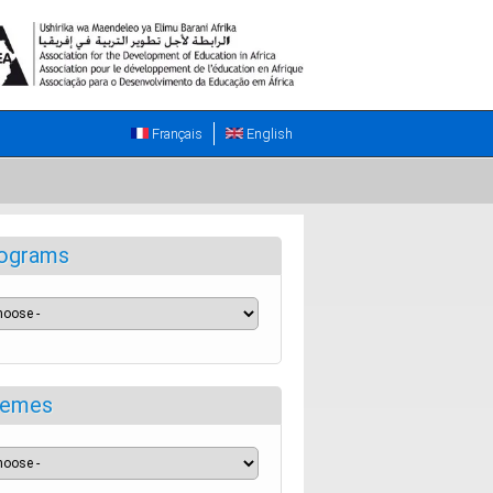
Français
English
ograms
emes