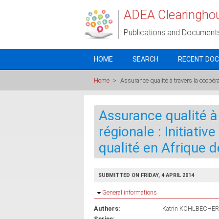
Skip to main content
ADEA Clearingho
Publications and Document
HOME
SEARCH
RECENT DO
Home
>
Assurance qualité à travers la coopér
Assurance qualité à
régionale : Initiat
qualité en Afrique de
SUBMITTED ON FRIDAY, 4 APRIL 2014
Hide
General informations
Authors:
Katrin KOHLBECHER
Series: