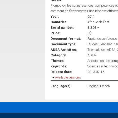
Promouvoir les connaissances, compétences et q
comment édifier/concevoir une réponse efficac
Year:
2011
Countries:
Afrique de l'est
Serial number:
3.3.01 –
Price:
0$
Document format:
Papier de conference
Document type:
Etudes Biennale/Trie
ADEA Activities:
Triennale de l'ADEA,
Category:
ADEA
Themes:
Acquisition des comp
Keywords:
Sciences et technolo
Release date:
2013-07-15
Hide
Available versions
Language(s):
English
French