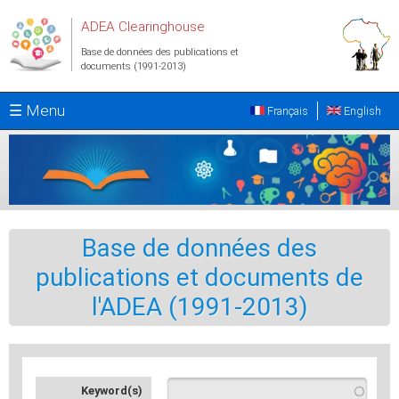
Aller au contenu principal
ADEA Clearinghouse
Base de données des publications et
documents (1991-2013)
☰ Menu
Français
English
Base de données des
publications et documents de
l'ADEA (1991-2013)
Keyword(s)